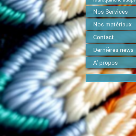
Nos Services
Nos matériaux
Contact
Dernières news
A' propos