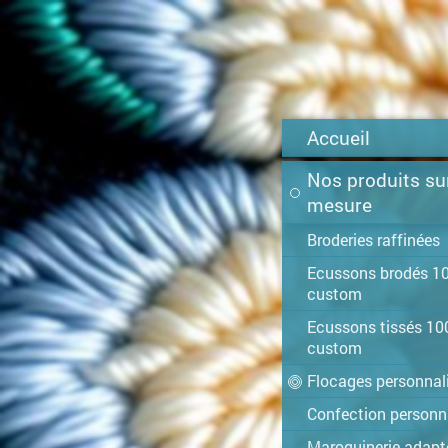
Accueil
Nos produits su
mesure
Broderies raffinées
Ecussons brodés 1
custom
Ecussons tissés 1
custom
Flocages personnal
Confection personn
Maroquinerie adapt