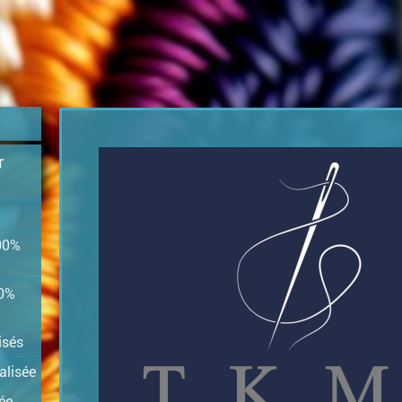
r
00%
00%
isés
alisée
ée